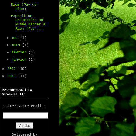
Riom (Puy-de-
Dôme)
Exposition
animalière au
Musée Mandet à
Riom (Puy-...
►
mai
(1)
►
mars
(1)
►
février
(5)
►
janvier
(2)
►
2012
(19)
►
2011
(11)
INSCRIPTION À LA
NEWSLETTER
Entrez votre email :
Delivered by