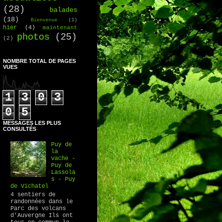
(28)
balades
(18)
Bienvenue
(1)
hier
(4)
maintenant
photos
(25)
(2)
NOMBRE TOTAL DE PAGES
VUES
1
3
0
3
0
5
MESSAGES LES PLUS
CONSULTÉS
Puy de
la
vache -
Puy de
Lassola
s - Puy
de Vichatel
4 sentiers de
randonnées dans le
Parc des volcans
d'Auvergne Ils ont