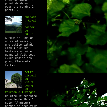
tous en commun le
point de départ.
Pour s'y rendre à
parti...
Charade
, Royat
et
rocher
du
salut
A 20km et 30mn de
notre Altamica ,
une petite balade
(1h30) sur les
hauteurs à faire
quand il fait beau
(vues chaîne des
puys, Clermont-
ferr...
petit
circuit
du
vieux
bourg
de
Cournon d'Auvergne
Ce circuit pédestre
(boucle de 1h à 3h
selon l'humeur)
permet de découvrir