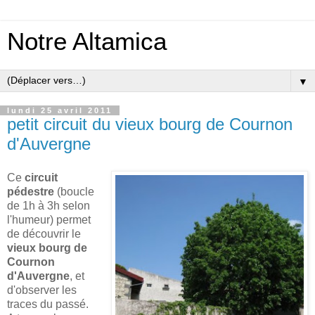
Notre Altamica
▼
lundi 25 avril 2011
petit circuit du vieux bourg de Cournon
d'Auvergne
Ce
circuit
pédestre
(boucle
de 1h à 3h selon
l'humeur) permet
de découvrir le
vieux bourg de
Cournon
d'Auvergne
, et
d'observer les
traces du passé.