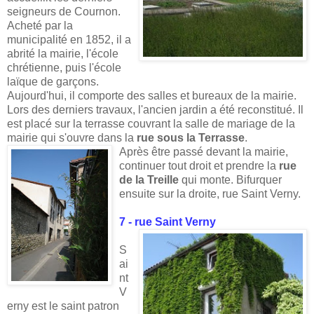
seigneurs de Cournon.
Acheté par la
municipalité en 1852, il a
abrité la mairie, l'école
chrétienne, puis l'école
laïque de garçons.
Aujourd'hui, il comporte des salles et bureaux de la mairie.
Lors des derniers travaux, l'ancien jardin a été reconstitué. Il
est placé sur la terrasse couvrant la salle de mariage de la
mairie qui s'ouvre dans la
rue sous la Terrasse
.
Après être passé devant la mairie,
continuer tout droit et prendre la
rue
de la Treille
qui monte. Bifurquer
ensuite sur la droite, rue Saint Verny.
7 - rue Saint Verny
S
ai
nt
V
erny est le saint patron