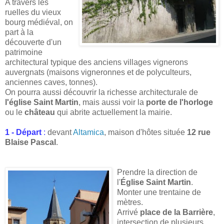
A travers les
ruelles du vieux
bourg médiéval, on
part à la
découverte d'un
patrimoine
architectural typique des anciens villages vignerons
auvergnats (maisons vigneronnes et de polyculteurs,
anciennes caves, tonnes).
On pourra aussi découvrir la richesse architecturale de
l'église Saint Martin
, mais aussi voir la
porte de l'horloge
ou le
château
qui abrite actuellement la mairie.
1 - Départ
:
devant
Altamica
, maison d'hôtes située
12 rue
Blaise Pascal
.
Prendre la direction de
l'
Église Saint Martin
.
Monter une trentaine de
mètres.
Arrivé
place de la Barrière
,
intersection de plusieurs