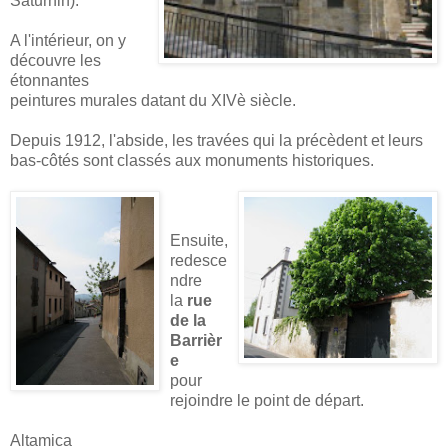
Saturnin).
A l'intérieur, on y
découvre les
étonnantes
peintures murales datant du XIVè siècle.
Depuis 1912, l'abside, les travées qui la précèdent et leurs
bas-côtés sont classés aux monuments historiques.
Ensuite,
redesce
ndre
la
rue
de la
Barrièr
e
pour
rejoindre le point de départ.
Altamica