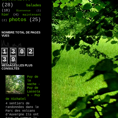
(28)
balades
(18)
Bienvenue
(1)
hier
(4)
maintenant
photos
(25)
(2)
NOMBRE TOTAL DE PAGES
VUES
1
3
0
2
3
9
MESSAGES LES PLUS
CONSULTÉS
Puy de
la
vache -
Puy de
Lassola
s - Puy
de Vichatel
4 sentiers de
randonnées dans le
Parc des volcans
d'Auvergne Ils ont