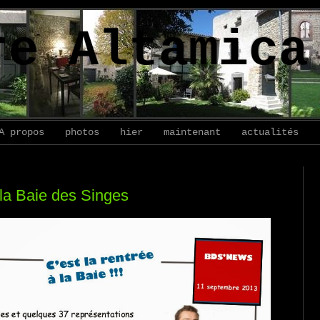
re Altamica
A propos
photos
hier
maintenant
actualités
la Baie des Singes