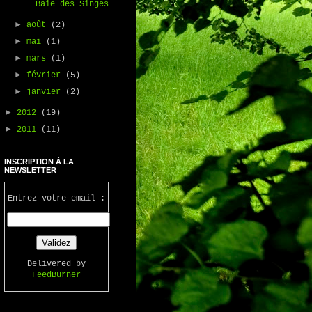
Baie des Singes
►
août
(2)
►
mai
(1)
►
mars
(1)
►
février
(5)
►
janvier
(2)
►
2012
(19)
►
2011
(11)
INSCRIPTION À LA
NEWSLETTER
Entrez votre email :
Delivered by
FeedBurner