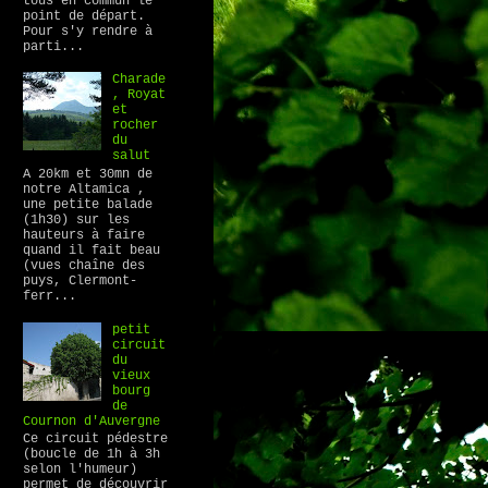
tous en commun le
point de départ.
Pour s'y rendre à
parti...
Charade
, Royat
et
rocher
du
salut
A 20km et 30mn de
notre Altamica ,
une petite balade
(1h30) sur les
hauteurs à faire
quand il fait beau
(vues chaîne des
puys, Clermont-
ferr...
petit
circuit
du
vieux
bourg
de
Cournon d'Auvergne
Ce circuit pédestre
(boucle de 1h à 3h
selon l'humeur)
permet de découvrir