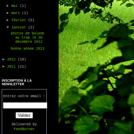
►
mai
(1)
►
mars
(1)
►
février
(5)
▼
janvier
(2)
photos de balade
au trap le 30
décembre 2012
bonne année 2013
►
2012
(19)
►
2011
(11)
INSCRIPTION À LA
NEWSLETTER
Entrez votre email :
Delivered by
FeedBurner