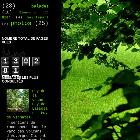
(28)
balades
(18)
Bienvenue
(1)
hier
(4)
maintenant
photos
(25)
(2)
NOMBRE TOTAL DE PAGES
VUES
1
3
0
2
8
1
MESSAGES LES PLUS
CONSULTÉS
Puy de
la
vache -
Puy de
Lassola
s - Puy
de Vichatel
4 sentiers de
randonnées dans le
Parc des volcans
d'Auvergne Ils ont