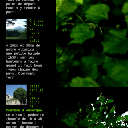
tous en commun le
point de départ.
Pour s'y rendre à
parti...
Charade
, Royat
et
rocher
du
salut
A 20km et 30mn de
notre Altamica ,
une petite balade
(1h30) sur les
hauteurs à faire
quand il fait beau
(vues chaîne des
puys, Clermont-
ferr...
petit
circuit
du
vieux
bourg
de
Cournon d'Auvergne
Ce circuit pédestre
(boucle de 1h à 3h
selon l'humeur)
permet de découvrir